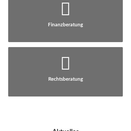
PRIVATE FINANZ- UND VERMÖGENSPLANUNG –
WIR WOLLEN SIE AUF IHREM WEG BEGLEITEN
Finanzberatung
KOMPETENTE BERATUNG UND GESTALTUNG –
GESELLSCHAFTS-, ARBEITS- UND
SOZIALVERSICHERUNGSRECHT
Rechtsberatung