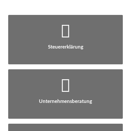
BERATUNG UND VERTRETUNG IN
STEUERSACHEN - EINE KERNAUFGABE, DIE WIR
GERNE FÜR SIE ÜBERNEHMEN
Steuererklärung
WIR ERKENNEN KRISEN FRÜHZEITIG –
PROFITIEREN SIE VON UNSERER LANGJÄHRIGEN
ERFAHRUNG
Unternehmensberatung